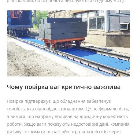
різні канали, бо всі роботи виконуються в одному місці.
Чому повірка ваг критично важлива
Повірка підтверджує, що обладнання забезпечує
точність, яка відповідає стандартам. Це не формальність,
а вимога, що напряму впливає на юридичну коректність
роботи. Якщо ваги показують недостовірні дані, компанія
ризикує отримати штраф або втратити клієнтів через