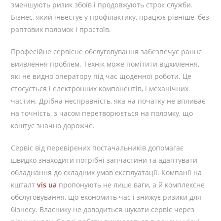
зменшують ризик збоїв і продовжують строк служби.
Бізнес, який інвестує у профілактику, працює рівніше, без
раптових поломок і простоїв.
Професійне сервісне обслуговування забезпечує раннє
виявлення проблем. Технік може помітити відхилення,
які не видно оператору під час щоденної роботи. Це
стосується і електронних компонентів, і механічних
частин. Дрібна несправність, яка на початку не впливає
на точність, з часом перетворюється на поломку, що
коштує значно дорожче.
Сервіс від перевірених постачальників допомагає
швидко знаходити потрібні запчастини та адаптувати
обладнання до складних умов експлуатації. Компанії на
кшталт
vis ua
пропонують не лише ваги, а й комплексне
обслуговування, що економить час і знижує ризики для
бізнесу. Власнику не доводиться шукати сервіс через