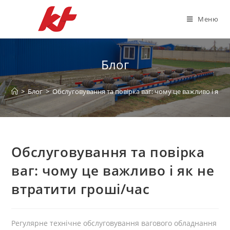
Перейти
к
Меню
содержимому
Блог
>
Блог
>
Обслуговування та повірка ваг: чому це важливо і як н
Обслуговування та повірка
ваг: чому це важливо і як не
втратити гроші/час
Регулярне технічне обслуговування вагового обладнання