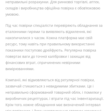
неправильні розрахунки. Для ринкової торгівлі, аптек,
складів і виробництва офіційна повірка є обов’язковою
умовою.
Під час повірки спеціалісти перевіряють обладнання за
еталонними гирями та виявляють відхилення, які
накопичилися з часом. Кожна платформа має свій
ресурс, тому навіть при правильному використанні
показники поступово дрейфують. Регулярна повірка
повертає ваги до точної калібровки і захищає від
фінансових втрат, спричинених невірними
вимірюваннями.
Компанії, які відмовляються від регулярної повірки,
зазвичай стикаються з невидимими збитками. Це і
неправильно сформований товарний облік, і помилки у
виробничих рецептурах, і втрати під час інвентаризації.
Крім того, кожне обладнання має визначений інтервал
між повірками, і його недотримання створює юридичні